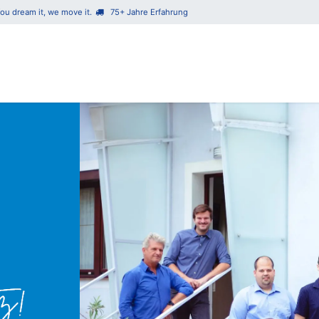
ou dream it, we move it.
75+ Jahre Erfahrung​
Unsere Leistungen
Über 