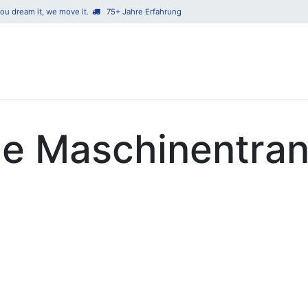
ou dream it, we move it.
75+ Jahre Erfahrung​
Unsere Leistungen
Über 
ge Maschinentran